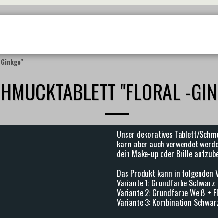
WORKSHOPS
BESTELLUNG UND VERSAND
SHOP
GALERIE
-Ginkgo"
HMUCKTABLETT "FLORAL -GIN
Unser dekoratives Tablett/Schmu
kann aber auch verwendet werde
dein Make-up oder Brille aufzu
Das Produkt kann in folgenden V
Variante 1: Grundfarbe Schwarz 
Variante 2: Grundfarbe Weiß + F
Variante 3: Kombination Schwarz