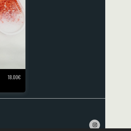
18.00
€
ITE
ÜBER UNS
KONSERVIERUNG
WORKSHOPS
MEHR